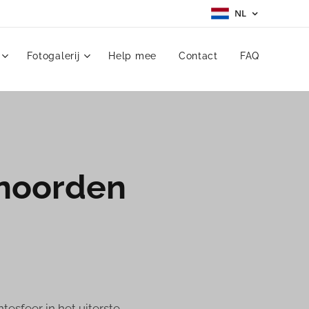
NL
Fotogalerij
Help mee
Contact
FAQ
 noorden
esfeer in het uiterste