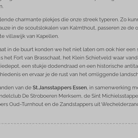
n.
lende charmante plekjes die onze streek typeren. Zo ku
auze in de scoutslokalen van Kalmthout, passeren ze de
 villawijk van Kapellen.
t in de buurt konden we het niet laten om ook hier een s
gs het Fort van Brasschaat, het Klein Schietveld waar va
edepot, een stukje dodendraad en een historische antitan
schiedenis en ervaar je de rust van het omliggende landsc
 handen van de
St.Jansstappers Essen
, in samenwerking m
ndelclub De Stroboeren Merksem, de Sint Michielsstappe
pers Oud-Turnhout en de Zandstappers uit Wechelderzan