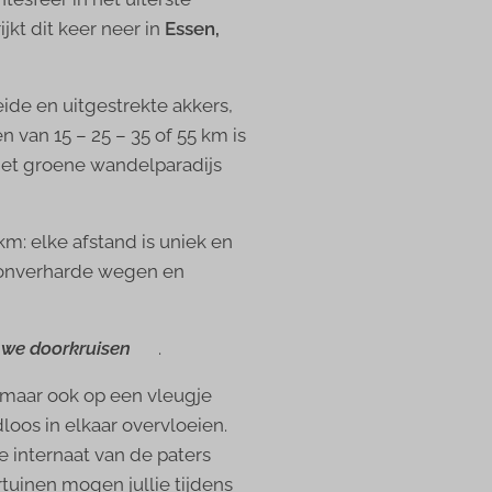
kt dit keer neer in
Essen,
ide en uitgestrekte akkers,
 van 15 – 25 – 35 of 55 km is
het groene wandelparadijs
km: elke afstand is uniek en
r onverharde wegen en
 we doorkruisen
😔.
 maar ook op een vleugje
loos in elkaar overvloeien.
e internaat van de paters
tuinen mogen jullie tijdens