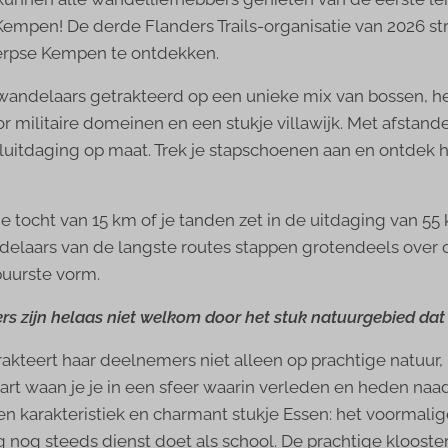
pen! De derde Flanders Trails-organisatie van 2026 strij
erpse Kempen te ontdekken.
wandelaars getrakteerd op een unieke mix van bossen, he
r militaire domeinen en een stukje villawijk. Met afstanden
uitdaging op maat. Trek je stapschoenen aan en ontdek 
ge tocht van 15 km of je tanden zet in de uitdaging van 55 
ndelaars van de langste routes stappen grotendeels ove
puurste vorm.
rs zijn helaas niet welkom door het stuk natuurgebied dat
akteert haar deelnemers niet alleen op prachtige natuur,
tart waan je je in een sfeer waarin verleden en heden naad
n karakteristiek en charmant stukje Essen: het voormalig
nog steeds dienst doet als school. De prachtige klooster