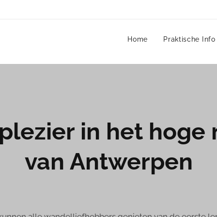
Home
Praktische Info
lezier in het hoge
van Antwerpen
unnen alle wandelliefhebbers genieten van de eerste lent