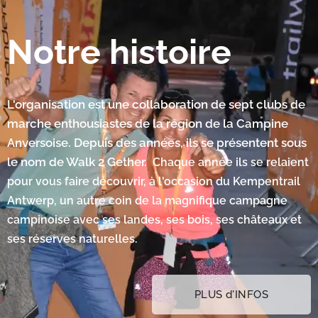
Notre histoire
L'organisation est une collaboration de sept clubs de
marche enthousiastes de la région de la Campine
Anversoise. Depuis des années, ils se présentent sous
le nom de Walk 2 Gether.
Chaque année ils se relaient
pour vous faire découvrir, à l'occasion du Kempentrail
Antwerp, un autre coin de la magnifique campagne
campinoise avec ses landes, ses bois, ses châteaux et
ses réserves naturelles.
PLUS d'INFOS