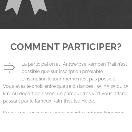
COMMENT PARTICIPER?
La participation au Antwerpse Kempen Trail n'est
possible que sur inscription préalable.
L'inscription le jour même n'est pas possible.
Vous avez le choix entre quatre distances : 55, 35 25 ou 15
km. Au départ de Essen, un parcour très vert vous attend,
passant par le fameux Kalmthoutse Heide.
Si vous vous inscrivez, vous acceptez automatiquement
les conditions générales. Lisez attentivement ces
conditions
ici
.